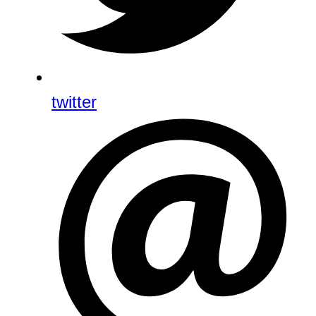
twitter