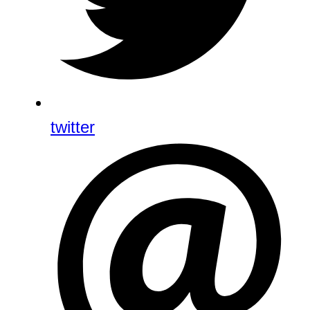
twitter