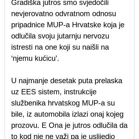
Gradiška jutros smo svjedočili
nevjerovatno odvratnom odnosu
pripadnice MUP-a Hrvatske koja je
odlučila svoju jutarnju nervozu
istresti na one koji su naišli na
‘njemu kućicu’.
U najmanje desetak puta prelaska
uz EES sistem, instrukcije
službenika hrvatskog MUP-a su
bile, iz automobila izlazi onaj kojeg
prozovu. E Ona je jutros odlučila da
to kod nje ne važi pa je uslijedio