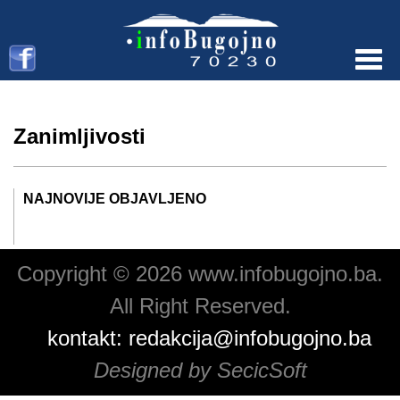
Menu
Zanimljivosti
NAJNOVIJE OBJAVLJENO
Copyright © 2026 www.infobugojno.ba.
All Right Reserved.
kontakt:
redakcija@infobugojno.ba
Designed by SecicSoft