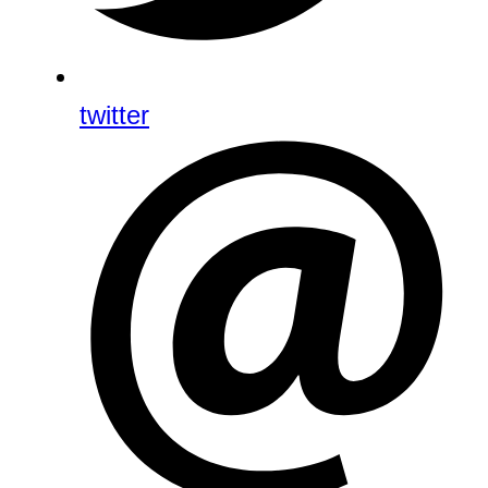
twitter