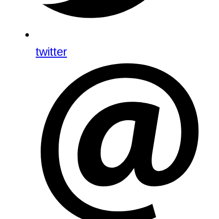
twitter