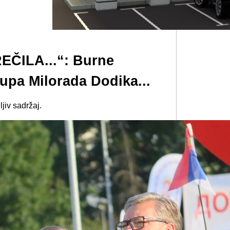
EČILA...“: Burne
stupa Milorada Dodika...
iv sadržaj.