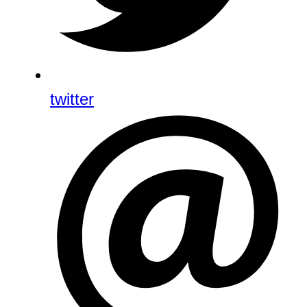
twitter