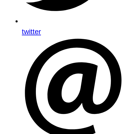
twitter