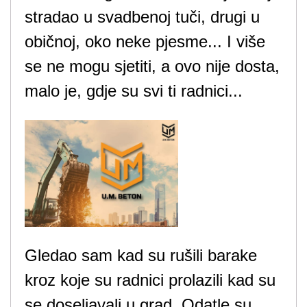
stradao u svadbenoj tuči, drugi u
običnoj, oko neke pjesme... I više
se ne mogu sjetiti, a ovo nije dosta,
malo je, gdje su svi ti radnici...
Gledao sam kad su rušili barake
kroz koje su radnici prolazili kad su
se doseljavali u grad. Odatle su