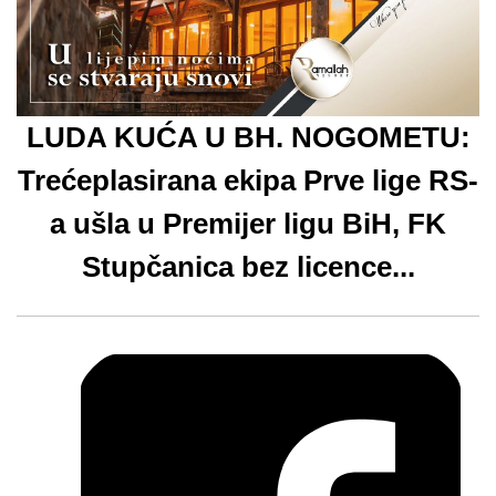
LUDA KUĆA U BH. NOGOMETU:
Trećeplasirana ekipa Prve lige RS-
a ušla u Premijer ligu BiH, FK
Stupčanica bez licence...