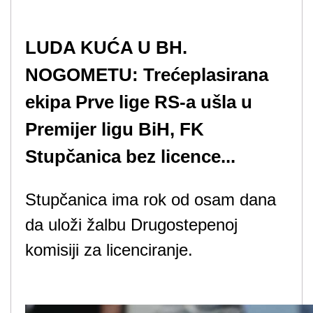
LUDA KUĆA U BH.
NOGOMETU: Trećeplasirana
ekipa Prve lige RS-a ušla u
Premijer ligu BiH, FK
Stupčanica bez licence...
Stupčanica ima rok od osam dana
da uloži žalbu Drugostepenoj
komisiji za licenciranje.