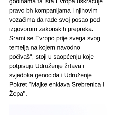
godinama ta ista Evropa uskraćuje
pravo bh kompanijama i njihovim
vozačima da rade svoj posao pod
izgovorom zakonskih prepreka.
Srami se Evropo prije svega svog
temelja na kojem navodno
počivaš", stoji u saopćenju koje
potpisuju Udruženje žrtava i
svjedoka genocida i Udruženje
Pokret "Majke enklava Srebrenica i
Žepa".