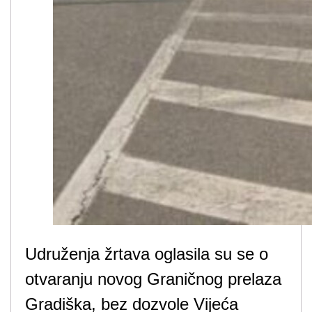
Udruženja žrtava oglasila su se o
otvaranju novog Graničnog prelaza
Gradiška, bez dozvole Vijeća