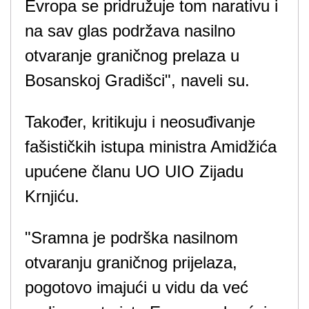
Evropa se pridružuje tom narativu i
na sav glas podržava nasilno
otvaranje graničnog prelaza u
Bosanskoj Gradišci", naveli su.
Također, kritikuju i neosuđivanje
fašističkih istupa ministra Amidžića
upućene članu UO UIO Zijadu
Krnjiću.
"Sramna je podrška nasilnom
otvaranju graničnog prijelaza,
pogotovo imajući u vidu da već