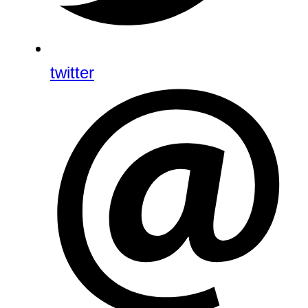
twitter