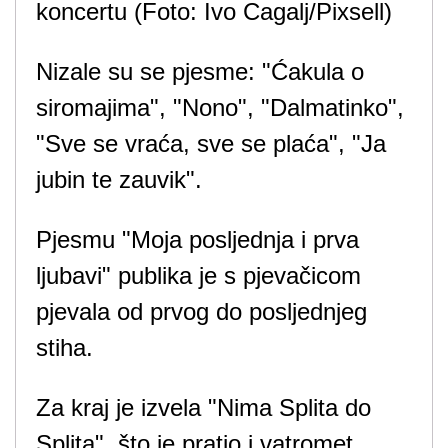
koncertu (Foto: Ivo Cagalj/Pixsell)
Nizale su se pjesme: "Ćakula o
siromajima", "Nono", "Dalmatinko",
"Sve se vraća, sve se plaća", "Ja
jubin te zauvik".
Pjesmu "Moja posljednja i prva
ljubavi" publika je s pjevačicom
pjevala od prvog do posljednjeg
stiha.
Za kraj je izvela "Nima Splita do
Splita", što je pratio i vatromet.