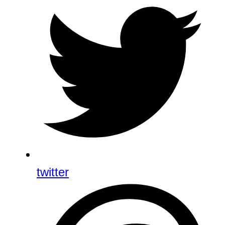
twitter