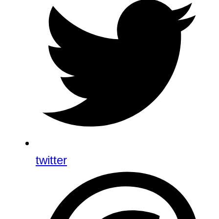
twitter