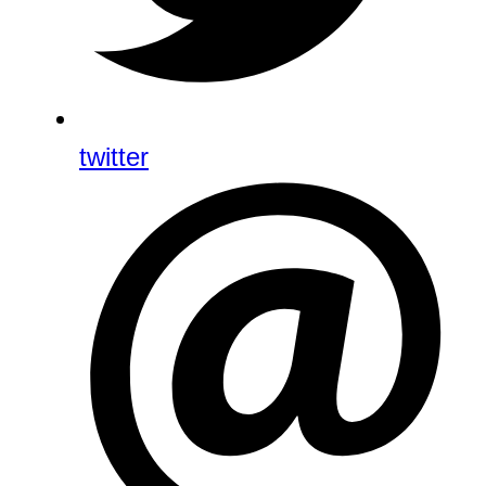
twitter