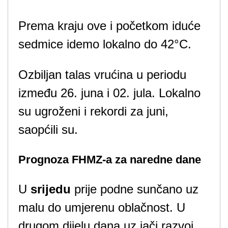
Prema kraju ove i početkom iduće
sedmice idemo lokalno do 42°C.
Ozbiljan talas vrućina u periodu
između 26. juna i 02. jula. Lokalno
su ugroženi i rekordi za juni,
saopćili su.
Prognoza FHMZ-a za naredne dane
U
srijedu
prije podne sunčano uz
malu do umjerenu oblačnost. U
drugom dijelu dana uz jači razvoj