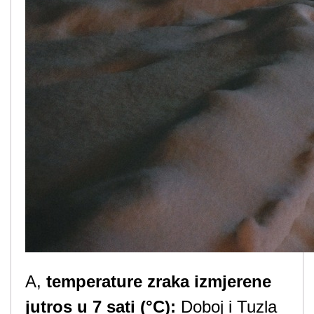
A,
temperature zraka izmjerene
jutros u 7 sati (°C):
Doboj i Tuzla