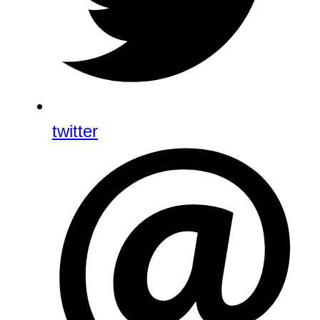
twitter