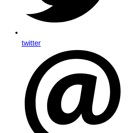
twitter