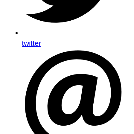
twitter