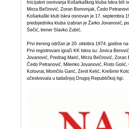
Inicijatori osnivanja Košarkaškog kluba Iskra bili
Mirza Bečirović, Zoran Borovnjak, Čedo Petranović
Košarkaški klub Iskra osnovan je 17. septembra 19
predsjednika kluba izabran je Žarko Jovanović, po
Šečić, trener Slavko Zubić.
Prvi trening održan je 20. oktobra 1974. godine na
Prvi registrovani igrači KK Iskra su: Jovica Berov
Jovanović, Predrag Marić, Mirza Bečirović, Zoran 
Čedo Petranović, Milenko Jovanović, Risto Golić
Kolovrat, Momčilo Garić, Zenit Kelić, Krešimir Kol
učestvovala u tadašnjoj Drugoj Republičkoj ligi.