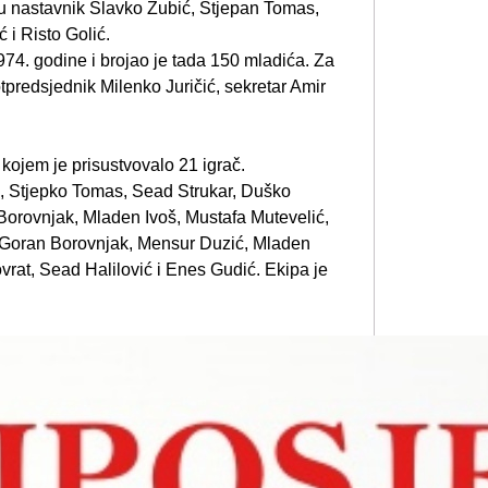
 su nastavnik Slavko Zubić, Stjepan Tomas,
 i Risto Golić.
74. godine i brojao je tada 150 mladića. Za
tpredsjednik Milenko Juričić, sekretar Amir
 kojem je prisustvovalo 21 igrač.
ić, Stjepko Tomas, Sead Strukar, Duško
Borovnjak, Mladen Ivoš, Mustafa Mutevelić,
, Goran Borovnjak, Mensur Duzić, Mladen
ovrat, Sead Halilović i Enes Gudić. Ekipa je