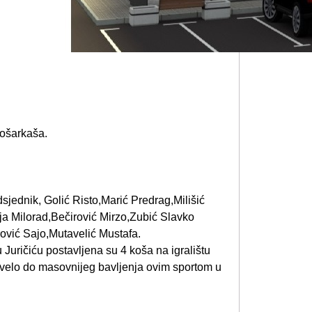
ošarkaša.
dsjednik, Golić Risto,Marić Predrag,Milišić
a Milorad,Bečirović Mirzo,Zubić Slavko
ović Sajo,Mutavelić Mustafa.
 Juričiću postavljena su 4 koša na igralištu
ovelo do masovnijeg bavljenja ovim sportom u