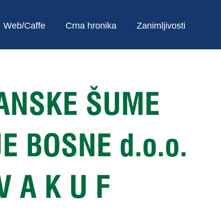
Web/Caffe
Crna hronika
Zanimljivosti