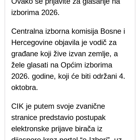
Centralna izborna komisija Bosne i
Hercegovine objavila je vodič za
građane koji žive izvan zemlje, a
žele glasati na Općim izborima
2026. godine, koji će biti održani 4.
oktobra.
CIK je putem svoje zvanične
stranice predstavio postupak
elektronske prijave birača iz
dijaspore kroz portal “e-Izbori”, uz