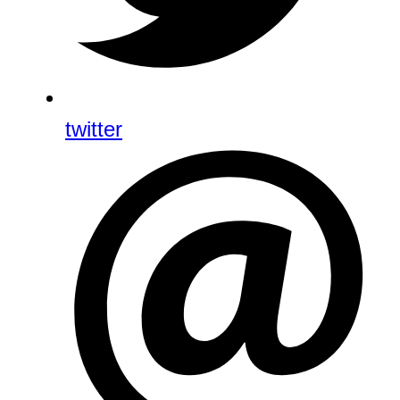
twitter