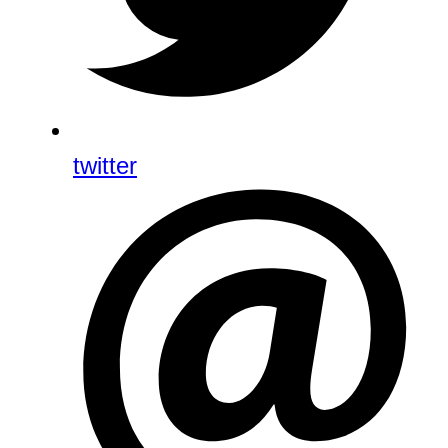
twitter