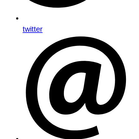
twitter