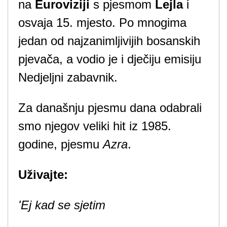
na
Euroviziji
s pjesmom
Lejla
i
osvaja 15. mjesto. Po mnogima
jedan od najzanimljivijih bosanskih
pjevača, a vodio je i dječiju emisiju
Nedjeljni zabavnik.
Za današnju pjesmu dana odabrali
smo njegov veliki hit iz 1985.
godine, pjesmu
Azra
.
Uživajte:
'Ej kad se sjetim