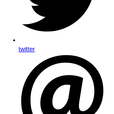
twitter