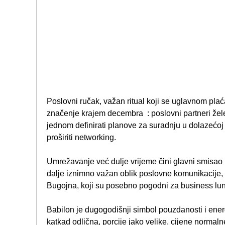
Poslovni ručak, važan ritual koji se uglavnom pl
značenje krajem decembra : poslovni partneri žele s
jednom definirati planove za suradnju u dolazećoj go
proširiti networking.
Umrežavanje već dulje vrijeme čini glavni smisao 
dalje iznimno važan oblik poslovne komunikacije, 
Bugojna, koji su posebno pogodni za business lu
Babilon je dugogodišnji simbol pouzdanosti i ener
katkad odlična, porcije jako velike, cijene normal