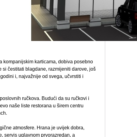
aća kompanijskim karticama, dobiva posebno
i čestitati blagdane, razmijeniti darove, još
dini i, najvažnije od svega, učvrstiti i
poslovnih ručkova. Budući da su ručkovi i
evo naše liste restorana u širem centru
nch.
gične atmosfere. Hrana je uvijek dobra,
ne, servis uglavnom prvorazredan, a