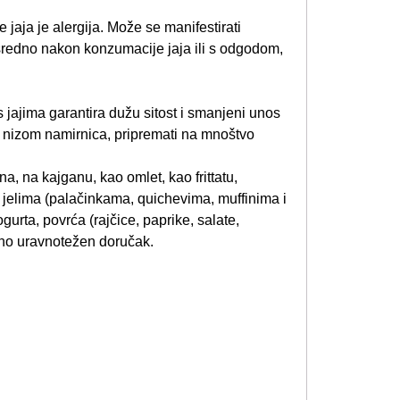
jaja je alergija. Može se manifestirati
redno nakon konzumacije jaja ili s odgodom,
s jajima garantira dužu sitost i smanjeni unos
s nizom namirnica, pripremati na mnoštvo
 na kajganu, kao omlet, kao frittatu,
jelima (palačinkama, quichevima, muffinima i
urta, povrća (rajčice, paprike, salate,
ivno uravnotežen doručak.