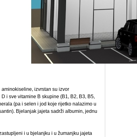
aminokiseline, izvrstan su izvor
, D i sve vitamine B skupine (B1, B2, B3, B5,
nerala (pa i selen i jod koje rijetko nalazimo u
antin). Bjelanjak jajeta sadrži albumin, jednu
astupljeni i u bjelanjku i u žumanjku jajeta