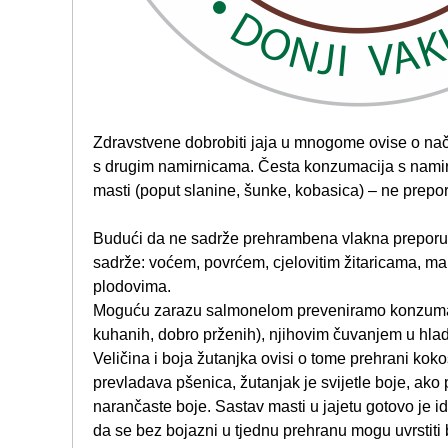
Zdravstvene dobrobiti jaja u mnogome ovise o na
s drugim namirnicama. Česta konzumacija s namir
masti (poput slanine, šunke, kobasica) – ne prepo
Budući da ne sadrže prehrambena vlakna preporuč
sadrže: voćem, povrćem, cjelovitim žitaricama, 
plodovima.
Moguću zarazu salmonelom preveniramo konzumaci
kuhanih, dobro prženih), njihovim čuvanjem u hlad
Veličina i boja žutanjka ovisi o tome prehrani koko
prevladava pšenica, žutanjak je svijetle boje, ako
narančaste boje. Sastav masti u jajetu gotovo je id
da se bez bojazni u tjednu prehranu mogu uvrstiti b