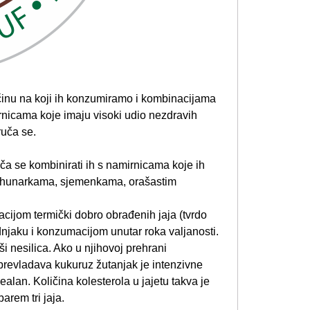
činu na koji ih konzumiramo i kombinacijama
nicama koje imaju visoki udio nezdravih
ruča se.
a se kombinirati ih s namirnicama koje ih
mahunarkama, sjemenkama, orašastim
jom termički dobro obrađenih jaja (tvrdo
njaku i konzumacijom unutar roka valjanosti.
ši nesilica. Ako u njihovoj prehrani
 prevladava kukuruz žutanjak je intenzivne
ealan. Količina kolesterola u jajetu takva je
arem tri jaja.