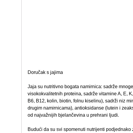
Doručak s jajima
Jaja su nutritivno bogata namirnica: sadrže mnoge 
visokokvalitetnih proteina, sadrže vitamine A, E, K
B6, B12, kolin, biotin, folnu kiselinu), sadrži niz mi
drugim namirnicama), antioksidanse (lutein i zeaks
od najvažnijih bjelančevina u prehrani ljudi.
Budući da su svi spomenuti nutrijenti podjednako z