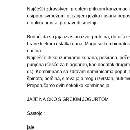
Najčešći zdravstveni problem prilikom konzumacije 
osipom, svrbežom, oticanjem jezika i usana nepos
u obliku umora, probavnih smetnji.
Budući da su jaja izvrstan izvor proteina, doručak 
hrane tijekom ostatka dana. Mogu se kombinirati 
načina.
Najčešće ih konzumiramo kuhana, poširana, pečena,
punjena (češće za blagdane), kao dodatak drugim 
dr.). Kombinirana sa zdravim namirnicama poput jog
špinata, peršina, sireva jaja mogu izvrstan, nutrit
Preporučamo ovih nekoliko kombinacija:
JAJE NA OKO S GRČKIM JOGURTOM
Sastojci:
jaje