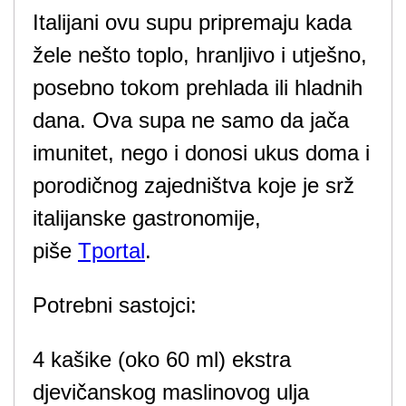
Italijani ovu supu pripremaju kada
žele nešto toplo, hranljivo i utješno,
posebno tokom prehlada ili hladnih
dana. Ova supa ne samo da jača
imunitet, nego i donosi ukus doma i
porodičnog zajedništva koje je srž
italijanske gastronomije,
piše
Tportal
.
Potrebni sastojci:
4 kašike (oko 60 ml) ekstra
djevičanskog maslinovog ulja