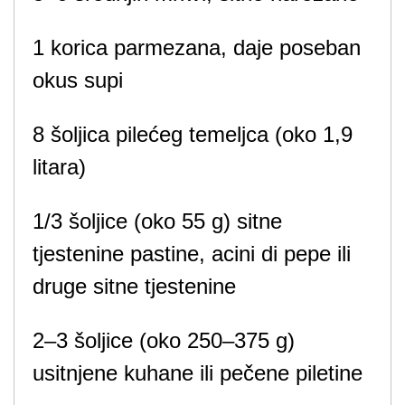
1 korica parmezana, daje poseban
okus supi
8 šoljica pilećeg temeljca (oko 1,9
litara)
1/3 šoljice (oko 55 g) sitne
tjestenine pastine, acini di pepe ili
druge sitne tjestenine
2–3 šoljice (oko 250–375 g)
usitnjene kuhane ili pečene piletine