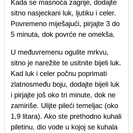
Kada se masnoća zagrije, dodajte
sitno nasjeckani luk, ljutiku i celer.
Povremeno miješajući, pirjajte 3 do
5 minuta, dok povrće ne omekša.
U međuvremenu ogulite mrkvu,
sitno je narežite te usitnite bijeli luk.
Kad luk i celer počnu poprimati
zlatnosmeđu boju, dodajte bijeli luk
i pirjajte još oko tri minute, dok ne
zamiriše. Ulijte pileći temeljac (oko
1,9 litara). Ako ste prethodno kuhali
piletinu, dio vode u kojoj se kuhala