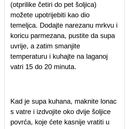
(otprilike četiri do pet šoljica)
možete upotrijebiti kao dio
temeljca. Dodajte narezanu mrkvu i
koricu parmezana, pustite da supa
uvrije, a zatim smanjite
temperaturu i kuhajte na laganoj
vatri 15 do 20 minuta.
Kad je supa kuhana, maknite lonac
s vatre i izdvojite oko dvije šoljice
povrća, koje ćete kasnije vratiti u