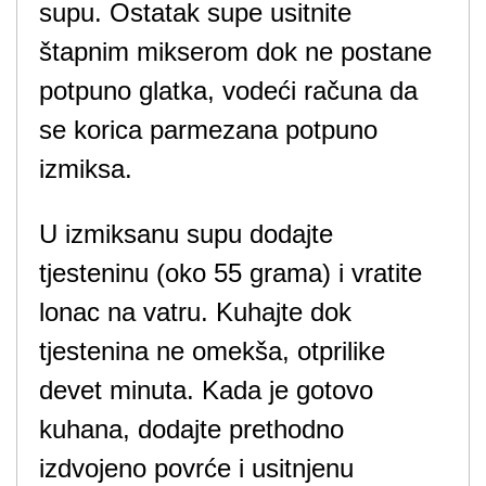
supu. Ostatak supe usitnite
štapnim mikserom dok ne postane
potpuno glatka, vodeći računa da
se korica parmezana potpuno
izmiksa.
U izmiksanu supu dodajte
tjesteninu (oko 55 grama) i vratite
lonac na vatru. Kuhajte dok
tjestenina ne omekša, otprilike
devet minuta. Kada je gotovo
kuhana, dodajte prethodno
izdvojeno povrće i usitnjenu