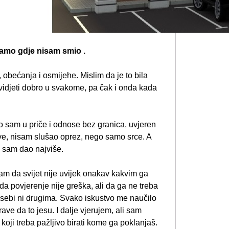
tamo gdje nisam smio .
 obećanja i osmijehe. Mislim da je to bila
 vidjeti dobro u svakome, pa čak i onda kada
 sam u priče i odnose bez granica, uvjeren
ve, nisam slušao oprez, nego samo srce. A
a sam dao najviše.
am da svijet nije uvijek onakav kakvim ga
da povjerenje nije greška, ali da ga ne treba
sebi ni drugima. Svako iskustvo me naučilo
ave da to jesu. I dalje vjerujem, ali sam
koji treba pažljivo birati kome ga poklanjaš.