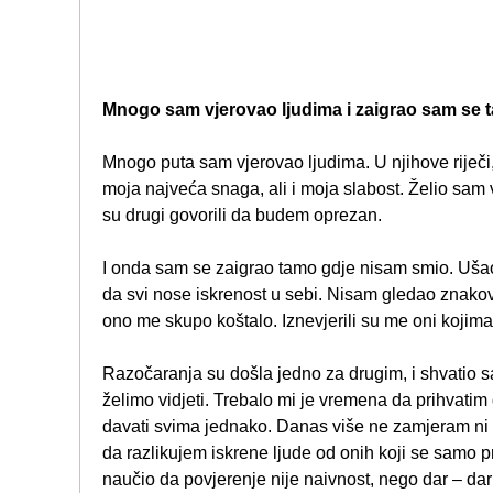
Mnogo sam vjerovao ljudima i zaigrao sam se 
Mnogo puta sam vjerovao ljudima. U njihove riječi,
moja najveća snaga, ali i moja slabost. Želio sam
su drugi govorili da budem oprezan.
I onda sam se zaigrao tamo gdje nisam smio. Ušao
da svi nose iskrenost u sebi. Nisam gledao znako
ono me skupo koštalo. Iznevjerili su me oni kojim
Razočaranja su došla jedno za drugim, i shvatio s
želimo vidjeti. Trebalo mi je vremena da prihvatim 
davati svima jednako. Danas više ne zamjeram ni 
da razlikujem iskrene ljude od onih koji se samo pr
naučio da povjerenje nije naivnost, nego dar – dar 