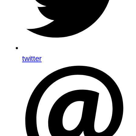
twitter