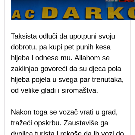
Taksista odluči da upotpuni svoju
dobrotu, pa kupi pet punih kesa
hljeba i odnese mu. Allahom se
zaklinjao govoreći da su djeca pola
hljeba pojela u svega par trenutaka,
od velike gladi i siromaštva.
Nakon toga se vozač vrati u grad,
tražeći opskrbu. Zaustaviše ga
dvojica turista i rekoše da ih vozi do