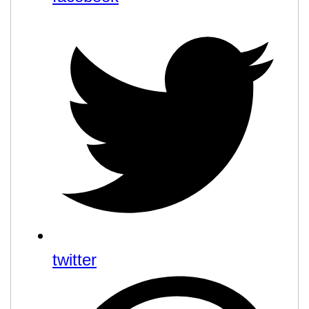
twitter