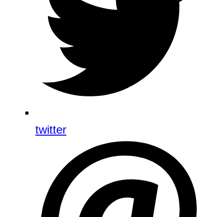
twitter