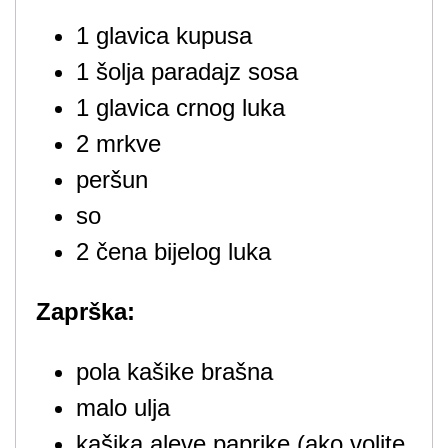
1 glavica kupusa
1 šolja paradajz sosa
1 glavica crnog luka
2 mrkve
peršun
so
2 čena bijelog luka
Zaprška:
pola kašike brašna
malo ulja
kašika aleve paprike (ako volite,