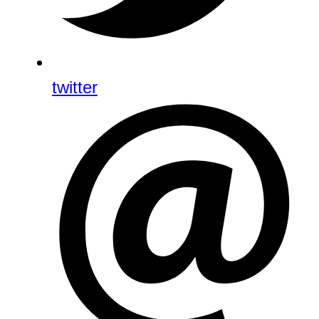
twitter