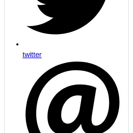
twitter