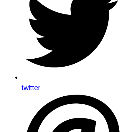
twitter