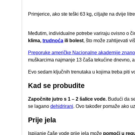
Primjerice, ako ste teški 63 kg, ciljajte na dvije litre
Međutim, individualne potrebe variraju ovisno o 
klima,
trudnoća
ili bolest
, što može zahtijevati viš
Preporuke američke Nacionalne akademije znanost
muškarcima najmanje 13 čaša tekućine dnevno, a 
Evo sedam ključnih trenutaka u kojima treba piti 
Kad se probudite
Započnite jutro s 1 – 2 šalice vode.
Budući da se 
se lagano
dehidrirani
. Ovo također pomaže ako uzi
Prije jela
Ispijanje čaše vode prije jela može
pomoći u regul