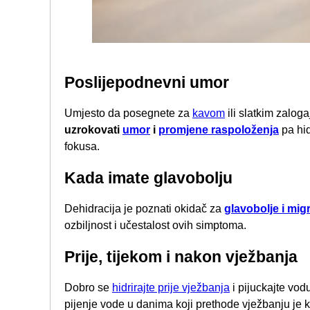
Poslijepodnevni umor
Umjesto da posegnete za
kavom
ili slatkim zalog
uzrokovati
umor
i
promjene raspoloženja
pa hid
fokusa.
Kada imate glavobolju
Dehidracija je poznati okidač za
glavobolje i mig
ozbiljnost i učestalost ovih simptoma.
Prije, tijekom i nakon vježbanja
Dobro se
hidrirajte prije vježbanja
i pijuckajte vod
pijenje vode u danima koji prethode vježbanju je 