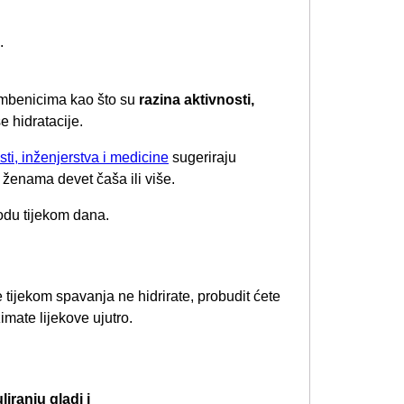
.
čimbenicima kao što su
razina aktivnosti,
e hidratacije.
i, inženjerstva i medicine
sugeriraju
ženama devet čaša ili više.
vodu tijekom dana.
tijekom spavanja ne hidrirate, probudit ćete
mate lijekove ujutro.
iranju gladi i