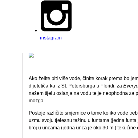
instagram
Ako želite piti više vode, činite korak prema bolje
dijetetičarka iz St. Petersburga u Floridi, za
Every
našem tijelu oslanja na vodu te je neophodna za p
mozga.
Postoje različite smjernice o tome koliko vode treba
uzmu svoju tjelesnu težinu u funtama (jedna funta je
broj u uncama (jedna unca je oko 30 ml) tekućine