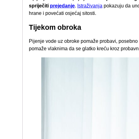
spriječiti
prejedanje
.
Istraživanja
pokazuju da uno
hrane i povećati osjećaj sitosti.
Tijekom obroka
Pijenje vode uz obroke pomaže probavi, posebno
pomaže vlaknima da se glatko kreću kroz probavni