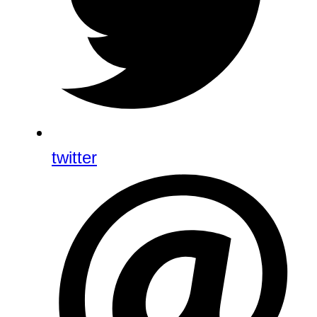
twitter