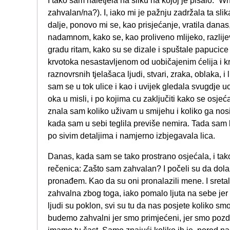
I tako sam naletjela na sliku na kojoj je pisalo: “
zahvalan/na?). I, iako mi je pažnju zadržala ta sli
dalje, ponovo mi se, kao prisjećanje, vratila danas
nadamnom, kako se, kao proliveno mlijeko, razlijev
gradu ritam, kako su se dizale i spuštale papucice
krvotoka nesastavljenom od uobičajenim ćelija i k
raznovrsnih tjelašaca ljudi, stvari, zraka, oblaka, i 
sam se u tok ulice i kao i uvijek gledala svugdje uo
oka u misli, i po kojima cu zaključiti kako se os
znala sam koliko uživam u smijehu i koliko ga no
kada sam u sebi teglila previše nemira. Tada sam
po sivim detaljima i namjerno izbjegavala lica.
Danas, kada sam se tako prostrano osjećala, i tako
rečenica: Zašto sam zahvalan? I počeli su da dola
pronađem. Kao da su oni pronalazili mene. I sreta
zahvalna zbog toga, iako pomalo ljuta na sebe jer 
ljudi su poklon, svi su tu da nas posjete koliko smo
budemo zahvalni jer smo primjećeni, jer smo pozdr