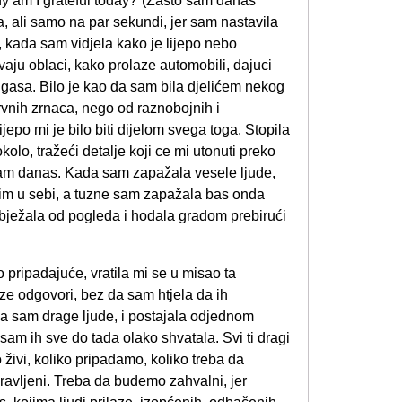
Why am I grateful today?”(Zašto sam danas
ka, ali samo na par sekundi, jer sam nastavila
, kada sam vidjela kako je lijepo nebo
aju oblaci, kako prolaze automobili, dajuci
 gasa. Bilo je kao da sam bila djelićem nekog
rvnih zrnaca, nego od raznobojnih i
lijepo mi je bilo biti dijelom svega toga. Stopila
kolo, tražeći detalje koji ce mi utonuti preko
jećam danas. Kada sam zapažala vesele ljude,
sim u sebi, a tuzne sam zapažala bas onda
 bježala od pogleda i hodala gradom prebirući
 pripadajuće, vratila mi se u misao ta
ze odgovori, bez da sam htjela da ih
la sam drage ljude, i postajala odjednom
sam ih sve do tada olako shvatala. Svi ti dragi
 živi, koliko pripadamo, koliko treba da
avljeni. Treba da budemo zahvalni, jer