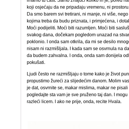
imamo tu čast. Samo znajući koliko ih je, pored nas
koji osjećaju da ne pripadaju vremenu, ni prostoru
Da smo barem svi tretirani, ni manje, ni više, nego
kojima treba da budu priznata, i primjećena, i dota
Moći podijeliti. Moći biti razumljen. Moći biti sasl
svakog dana, dočekam pogledom unazad na stvari 
poklonio. I onda sam otkrila, da mi se desilo mnogo
nisam ni razmišljala. I kada sam se osvrnula na
da budem zahvalna. I onda, onda sam donijela odl
pokušati.
Ljudi često ne razmišljaju o tome kako je život pu
propustimo žureći za slijedećim danom. Molim va
je dat, osvrnite se, makar mislima, makar ne pisali
pogledajte sta vam je sve pruženo taj dan. I mogu
razleći licem. I ako ne prije, onda, recite Hvala.