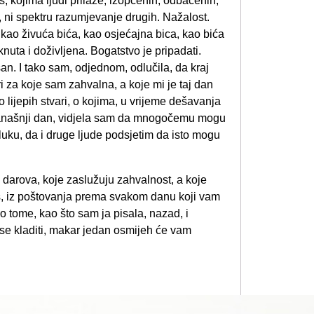
, kojima ljudi prilaze, izopćenih, odbačenih,
, ni spektru razumjevanje drugih. Nažalost.
 kao živuća bića, kao osjećajna bica, kao bića
knuta i doživljena. Bogatstvo je pripadati.
ušan. I tako sam, odjednom, odlučila, da kraj
za koje sam zahvalna, a koje mi je taj dan
 lijepih stvari, o kojima, u vrijeme dešavanja
 današnji dan, vidjela sam da mnogočemu mogu
uku, da i druge ljude podsjetim da isto mogu
n darova, koje zaslužuju zahvalnost, a koje
s, iz poštovanja prema svakom danu koji vam
 o tome, kao što sam ja pisala, nazad, i
 se kladiti, makar jedan osmijeh će vam