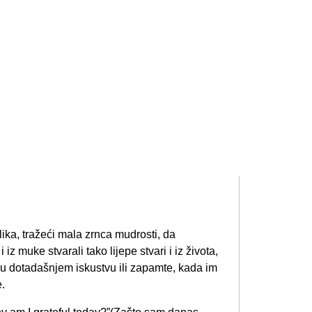
lika, tražeći mala zrnca mudrosti, da
i iz muke stvarali tako lijepe stvari i iz života,
u u dotadašnjem iskustvu ili zapamte, kada im
e.