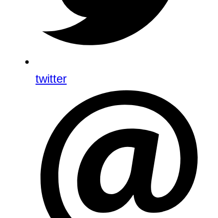
twitter