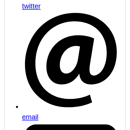
twitter
email