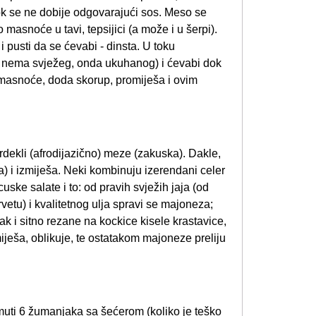
ok se ne dobije odgovarajući sos. Meso se
o masnoće u tavi, tepsijici (a može i u šerpi).
 pusti da se ćevabi - dinsta. U toku
o nema svježeg, onda ukuhanog) i ćevabi dok
masnoće, doda skorup, promiješa i ovim
erdekli (afrodijazično) meze (zakuska). Dakle,
a) i izmiješa. Neki kombinuju izerendani celer
uske salate i to: od pravih svježih jaja (od
vetu) i kvalitetnog ulja spravi se majoneza;
ak i sitno rezane na kockice kisele krastavice,
iješa, oblikuje, te ostatakom majoneze preliju
Umuti 6 žumanjaka sa šećerom (koliko je teško