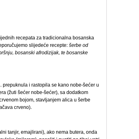
 vrijednih recepata za tradicionalna bosanska
preporučujemo slijedeće recepte:
šerbe od
ršnju, bosanski afrodizijak, te bosanske
. prepuknula i rastopila se kano nobe-šećer u
era (žuti šećer nobe-šećer), sa dodatkom
 crvenom bojom, stavljanjem alica u šerbe
načava crveno).
lni tanjir, emajlirani), ako nema butera, onda