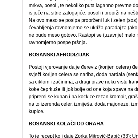
mrkva, posoli, te nekoliko puta lagahno prevrne d
isiječe na sitne zalogajiće, posoli i proprži na nešt
Na ovo meso se posipa proprženi luk i zelen (sos) i
ćevabIjenja ravnomjerno se ukriža paradajza (ak
ne bude meso gotovo. Rastopi se (uzavrije) malo 
ravnomjerno pospe pršnja.
BOSANSKI AFRODIZIJAK
Postoji vjerovanje da je đereviz (korijen celera) đ
svježi korijen celera se nariba, doda hardala (senf
sa ciklom i začinima, a drugi prave neku vrstu franc
koke čeprkuše ili još bolje od one koja spava na dr
pripremi se kuhan i na kockice rezan krompir, graš
na to izerenda celer, izmiješa, doda majoneze, izm
kupice.
BOSANSKI KOLAČI OD ORAHA
To je recept koji daje Zorka Mitrović-Babić (33): 