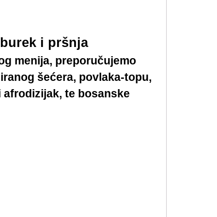
burek i pršnja
skog menija, preporučujemo
diranog šećera, povlaka-topu,
 afrodizijak, te bosanske