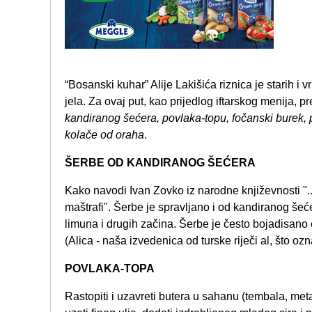
“Bosanski kuhar” Alije Lakišića riznica je starih i
jela. Za ovaj put, kao prijedlog iftarskog menija, 
kandiranog šećera, povlaka-topu, fočanski burek, p
kolače od oraha
.
ŠERBE OD KANDIRANOG ŠEĆERA
Kako navodi Ivan Zovko iz narodne književnosti "..
maštrafi". Šerbe je spravljano i od kandiranog šeć
limuna i drugih začina. Šerbe je često bojadisano
(Alica - naša izvedenica od turske riječi al, što oz
POVLAKA-TOPA
Rastopiti i uzavreti butera u sahanu (tembala, meta