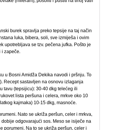
vlake (mileram), posoliti i pustiti na tihoj vatri
ki burek spravlja preko tepsije na taj način
stana luka, bibera, soli, sve izmiješa i ovim
k upotrebljava se tzv. pečena jufka. Pošto je
 i zapeče.
ku u Bosni Amidža Dekika navodi i pršnju. To
). Recept sastavljen na osnovu izlaganja
tavu (tepsijicu): 30-40 dkg telećeg ili
ukovet lista peršuna i celera, mrkve oko 10
(slatkog kajmaka) 10-15 dkg, masnoće.
orumeni. Nato se ukriža peršun, celer i mrkva,
e dobije odgovarajući sos. Meso se isiječe na
e porumeni. Na to se ukriža peršun, celer i