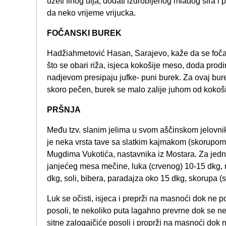
uzeti finog ulja, dodati izdrobljenog mladog sira i po
da neko vrijeme vrijucka.
FOČANSKI BUREK
Hadžiahmetović Hasan, Sarajevo, kaže da se fočans
što se obari riža, isjeca kokošije meso, doda prodin
nadjevom presipaju jufke- puni burek. Za ovaj bure
skoro pečen, burek se malo zalije juhom od kokoši
PRŠNJA
Među tzv. slanim jelima u svom aščinskom jelovni
je neka vrsta tave sa slatkim kajmakom (skorupom
Mugdima Vukotića, nastavnika iz Mostara. Za jednu 
janjećeg mesa mečine, luka (crvenog) 10-15 dkg, r
dkg, soli, bibera, paradajza oko 15 dkg, skorupa 
Luk se očisti, isjeca i preprži na masnoći dok ne p
posoli, te nekoliko puta lagahno prevrne dok se n
sitne zalogajčiće posoli i proprži na masnoći dok n