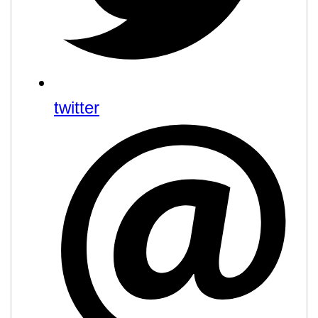
twitter