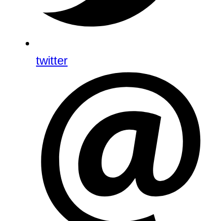
twitter