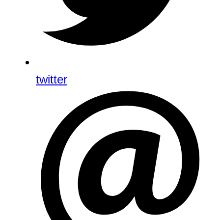
twitter