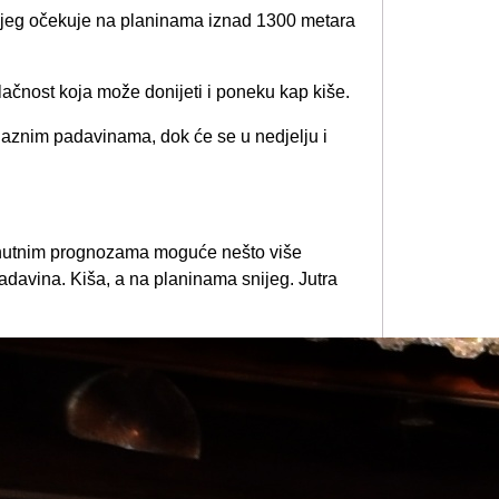
snijeg očekuje na planinama iznad 1300 metara
ačnost koja može donijeti i poneku kap kiše.
olaznim padavinama, dok će se u nedjelju i
renutnim prognozama moguće nešto više
davina. Kiša, a na planinama snijeg. Jutra