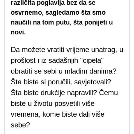
različita poglavlja bez da se
osvrnemo, sagledamo šta smo
naučili na tom putu, šta ponijeti u
novi.
Da možete vratiti vrijeme unatrag, u
prošlost i iz sadašnjih "cipela"
obratiti se sebi u mlađim danima?
Šta biste si poručili, savjetovali?
Šta biste drukčije napravili? Čemu
biste u životu posvetili više
vremena, kome biste dali više
sebe?