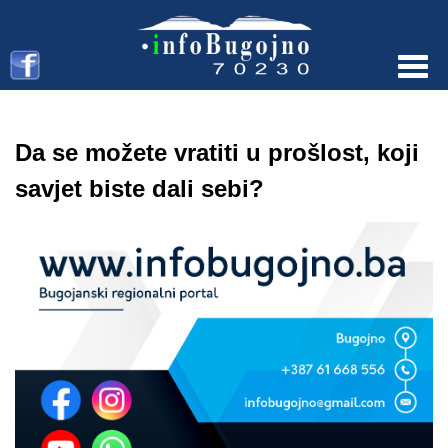
Menu
Da se možete vratiti u prošlost, koji
savjet biste dali sebi?