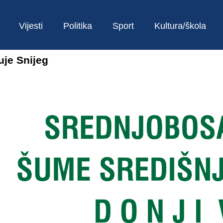
Vijesti
Politika
Sport
Kultura/škola
uje Snijeg