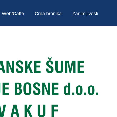
Web/Caffe
Crna hronika
Zanimljivosti