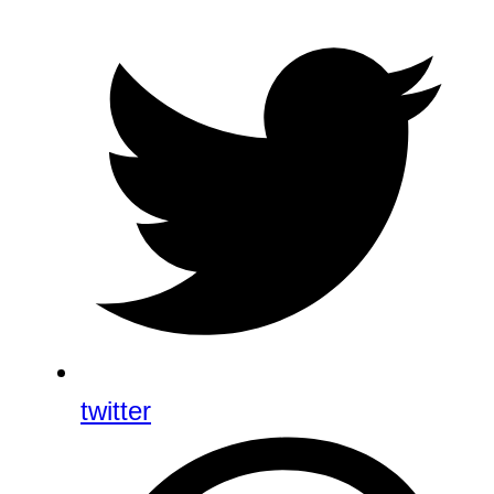
twitter