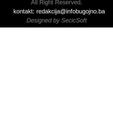
All Right Reserved.
kontakt:
redakcija@infobugojno.ba
Designed by SecicSoft