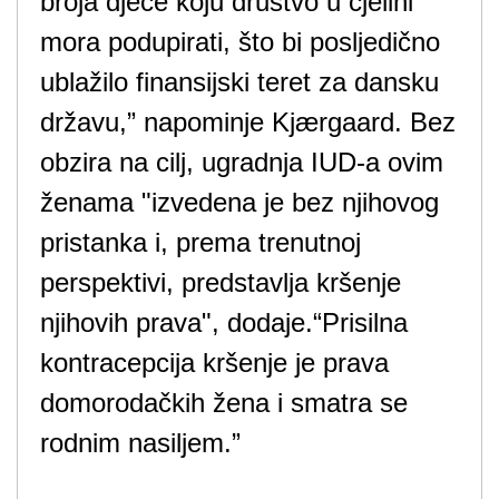
broja djece koju društvo u cjelini
mora podupirati, što bi posljedično
ublažilo finansijski teret za dansku
državu,” napominje Kjærgaard. Bez
obzira na cilj, ugradnja IUD-a ovim
ženama "izvedena je bez njihovog
pristanka i, prema trenutnoj
perspektivi, predstavlja kršenje
njihovih prava", dodaje.“Prisilna
kontracepcija kršenje je prava
domorodačkih žena i smatra se
rodnim nasiljem.”