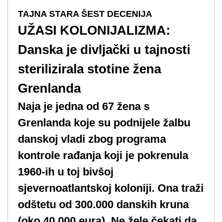
TAJNA STARA ŠEST DECENIJA
UŽASI KOLONIJALIZMA:
Danska je divljački u tajnosti
sterilizirala stotine žena
Grenlanda
Naja je jedna od 67 žena s
Grenlanda koje su podnijele žalbu
danskoj vladi zbog programa
kontrole rađanja koji je pokrenula
1960-ih u toj bivšoj
sjevernoatlantskoj koloniji. Ona traži
odštetu od 300.000 danskih kruna
(oko 40.000 eura). Ne žele čekati da