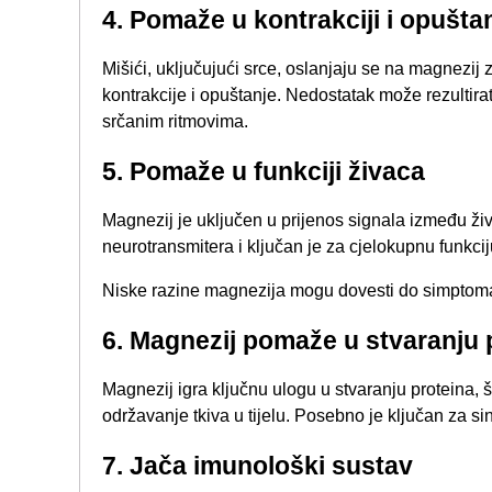
4. Pomaže u kontrakciji i opušta
Mišići, uključujući srce, oslanjaju se na magnezij
kontrakcije i opuštanje. Nedostatak može rezultira
srčanim ritmovima.
5. ​Pomaže u funkciji živaca​
Magnezij je uključen u prijenos signala između živ
neurotransmitera i ključan je za cjelokupnu funkci
Niske razine magnezija mogu dovesti do simptoma ka
​6. Magnezij pomaže u stvaranju p
Magnezij igra ključnu ulogu u stvaranju proteina, 
održavanje tkiva u tijelu. Posebno je ključan za 
7. Jača imunološki sustav​