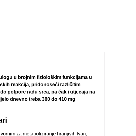
u ulogu u brojnim fiziološkim funkcijama u
skih reakcija, pridonoseći različitim
 do potpore radu srca, pa čak i utjecaja na
tijelo dnevno treba 360 do 410 mg
ri​
ornim za metaboliziranje hranjivih tvari,