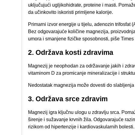
uključujući ugljikohidrate, proteine ​​i masti. Poma
da učinkovito iskoristi primljene kalorije.
Primarni izvor energije u tijelu, adenozin trifosfat
Bez odgovarajuće količine magnezija, proizvodnja
umora i smanjene fizičke sposobnosti, piše Times o
2. Održava kosti zdravima​
Magnezij je neophodan za održavanje jakih i zdravi
vitaminom D za promicanje mineralizacije i struktur
Nedostatak magnezija može dovesti do slabljenja 
3. Održava srce zdravim​
Magnezij igra ključnu ulogu u zdravlju srca. Pomaže
širenje i sužavanje krvnih žila. Odgovarajuće ra
rizikom od hipertenzije i kardiovaskularnih bolesti.