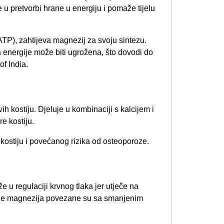
že u pretvorbi hrane u energiju i pomaže tijelu
 (ATP), zahtijeva magnezij za svoju sintezu.
 energije može biti ugrožena, što dovodi do
f India.
h kostiju. Djeluje u kombinaciji s kalcijem i
e kostiju.
kostiju i povećanog rizika od osteoporoze.
 u regulaciji krvnog tlaka jer utječe na
zine magnezija povezane su sa smanjenim