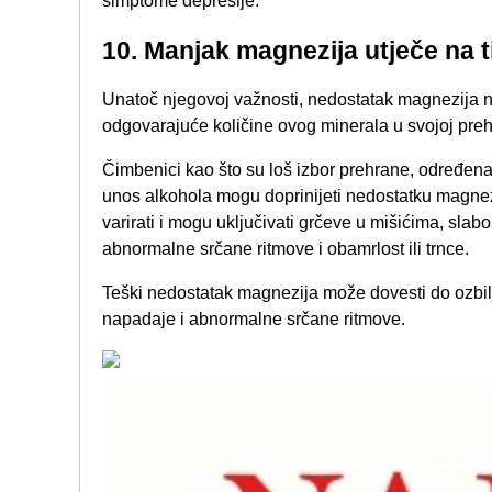
simptome depresije.
10. Manjak magnezija utječe na ti
Unatoč njegovoj važnosti, nedostatak magnezija n
odgovarajuće količine ovog minerala u svojoj preh
Čimbenici kao što su loš izbor prehrane, određena 
unos alkohola mogu doprinijeti nedostatku magne
varirati i mogu uključivati ​​grčeve u mišićima, sla
abnormalne srčane ritmove i obamrlost ili trnce.
Teški nedostatak magnezija može dovesti do ozbilj
napadaje i abnormalne srčane ritmove.