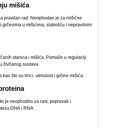
nju mišića
 za pravilan rad. Neophodan je za mišićne
ti grčevima u mišićima, slabošću i nepravilnim
čanih stanica i mišića. Pomaže u regulaciji
ju živčanog sustava.
o što su trnci, utrnulost i grčevi mišića.
roteina​
što je neophodno za rast, popravak i
sintezu DNA i RNA.