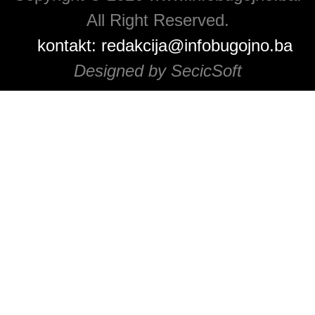
All Right Reserved.
kontakt:
redakcija@infobugojno.ba
Designed by SecicSoft