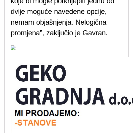
koje bi mogle potkrijepiti jednu od
dvije moguće navedene opcije,
nemam objašnjenja. Nelogična
promjena”, zaključio je Gavran.