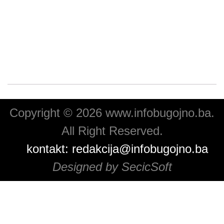
Copyright © 2026 www.infobugojno.ba.
All Right Reserved.
kontakt:
redakcija@infobugojno.ba
Designed by SecicSoft