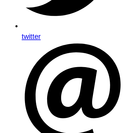
twitter